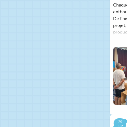
Chaque
enthou
De l'h
projet
produc
Les app
germin
29
Juin