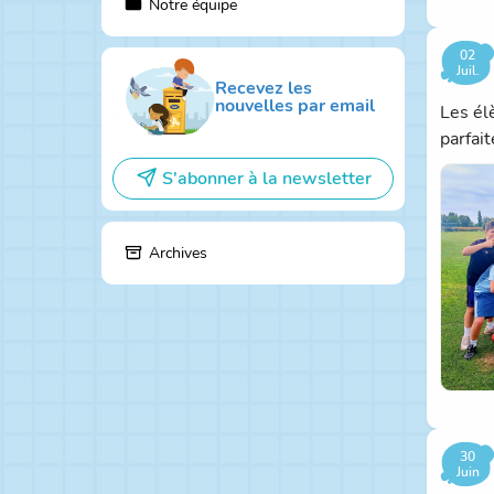
Notre équipe
02
Juil.
Recevez les
nouvelles par email
Les él
parfai
S'abonner à la newsletter
Archives
30
Juin