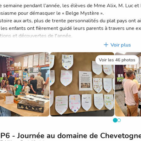
 semaine pendant l’année, les élèves de Mme Alix, M. Luc et 
siasme pour démasquer le « Belge Mystère ».
istoire aux arts, plus de trente personnalités du plat pays ont 
, les enfants ont fièrement guidé leurs parents à travers une e
tions et découvertes de l'année.
rentis scientifiques ont aussi profité de l'occasion pour dévoil
Voir plus
ation, l'écosystème de la mare et la vie des oiseaux.
Voir les 46 photos
P6 - Journée au domaine de Chevetogne