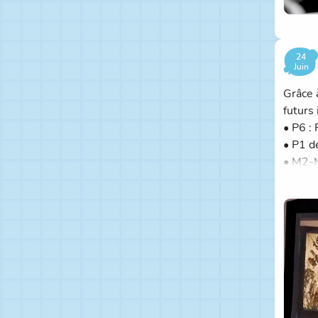
24
Juin
Grâce 
futurs 
• P6 :
• P1 d
• M2-M
Nous r
invest