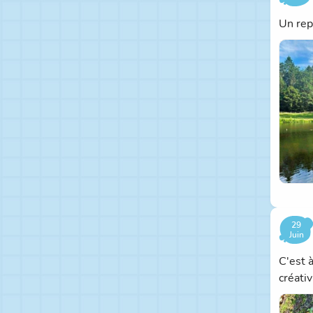
Un rep
29
Juin
C'est 
créativ