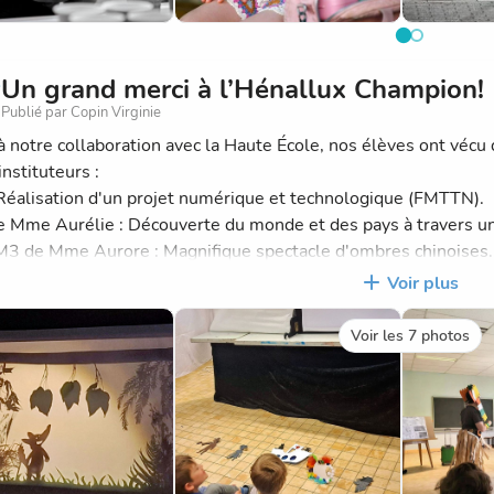
Un grand merci à l’Hénallux Champion!
Publié par Copin Virginie
à notre collaboration avec la Haute École, nos élèves ont vécu 
instituteurs :
 Réalisation d'un projet numérique et technologique (FMTTN).
e Mme Aurélie : Découverte du monde et des pays à travers un 
3 de Mme Aurore : Magnifique spectacle d'ombres chinoises.
emercions chaleureusement l'Hénallux pour ces belles opportun
Voir plus
issement et leur créativité auprès de nos élèves !
Voir les 7 photos